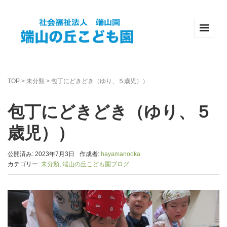
TOP
>
未分類
>
包丁にどきどき（ゆり、５歳児））
包丁にどきどき（ゆり、５
歳児））
公開済み: 2023年7月3日
作成者:
hayamanooka
カテゴリー:
未分類
,
端山の丘こども園ブログ