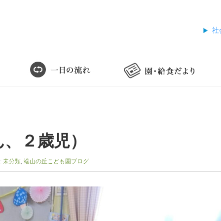
社
ん、２歳児）
:
未分類
,
端山の丘こども園ブログ