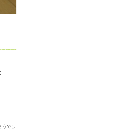
く
そうでし