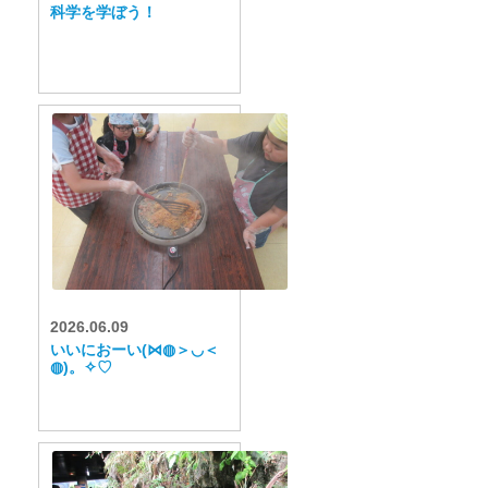
科学を学ぼう！
2026.06.09
いいにおーい(⋈◍＞◡＜
◍)。✧♡