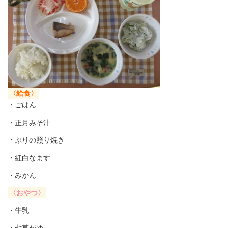
〈給食〉
・ごはん
・正月みそ汁
・ぶりの照り焼き
・紅白なます
・みかん
〈おやつ〉
・牛乳
・七草がゆ