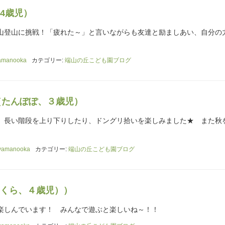
4歳児）
山登山に挑戦！「疲れた～」と言いながらも友達と励ましあい、自分の
amanooka
カテゴリー:
端山の丘こども園ブログ
（たんぽぽ、３歳児）
。長い階段を上り下りしたり、ドングリ拾いを楽しみました★ また秋
yamanooka
カテゴリー:
端山の丘こども園ブログ
くら、４歳児））
楽しんでいます！ みんなで遊ぶと楽しいね～！！