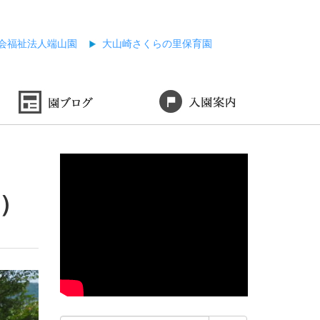
会福祉法人端山園
大山崎さくらの里保育園
）