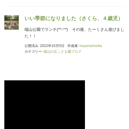
いい季節になりました（さくら、４歳児）
端山公園でランチ(*^-^*) その後、たーくさん遊びまし
た！！
公開済み: 2022年10月5日
作成者:
hayamanooka
カテゴリー:
端山の丘こども園ブログ