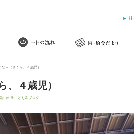
社
いな～（さくら、４歳児）
ら、４歳児）
端山の丘こども園ブログ