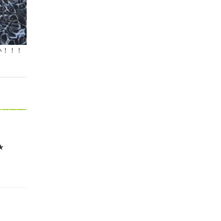
い！！！
★