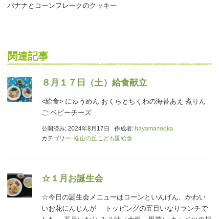
バナナとコーンフレークのクッキー
関連記事
８月１７日（土）給食献立
<給食> にゅうめん おくらとちくわの海苔あえ 煮りん
ご ベビーチーズ
公開済み: 2024年8月17日
作成者:
hayamanooka
カテゴリー:
端山の丘こども園給食
☆１月お誕生会
☆今日の誕生会メニューはコーンといんげん、かわい
いお花にんじんが トッピングの五目いなりランチで