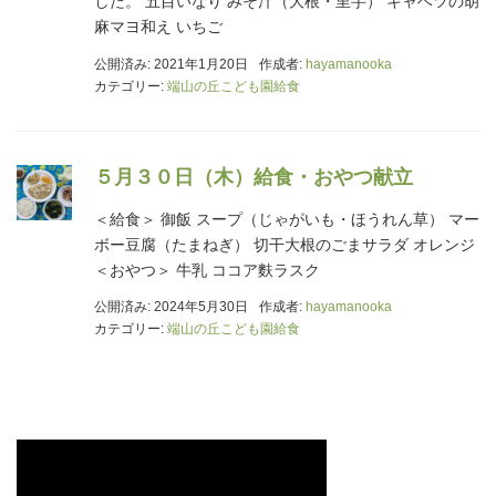
した。 五目いなり みそ汁（大根・里芋） キャベツの胡
麻マヨ和え いちご
公開済み: 2021年1月20日
作成者:
hayamanooka
カテゴリー:
端山の丘こども園給食
５月３０日（木）給食・おやつ献立
＜給食＞ 御飯 スープ（じゃがいも・ほうれん草） マー
ボー豆腐（たまねぎ） 切干大根のごまサラダ オレンジ
＜おやつ＞ 牛乳 ココア麩ラスク
公開済み: 2024年5月30日
作成者:
hayamanooka
カテゴリー:
端山の丘こども園給食