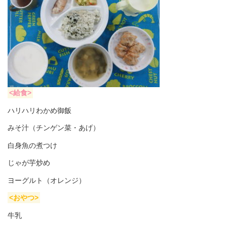
<給食>
ハリハリわかめ御飯
みそ汁（チンゲン菜・あげ）
白身魚の煮つけ
じゃが芋炒め
ヨーグルト（オレンジ）
<おやつ>
牛乳