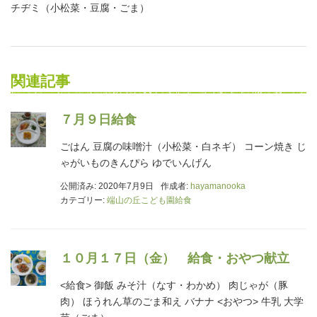
チヂミ（小松菜・豆腐・ごま）
関連記事
７月９日給食
ごはん 豆腐の味噌汁（小松菜・白ネギ） コーン焼き じ
ゃがいものきんぴら ゆでいんげん
公開済み: 2020年7月9日
作成者:
hayamanooka
カテゴリー:
端山の丘こども園給食
１０月１７日（金） 給食・おやつ献立
<給食> 御飯 みそ汁（なす・わかめ） 肉じゃが（豚
肉） ほうれん草のごま和え バナナ <おやつ> 牛乳 大学