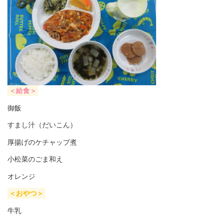
＜給食＞
御飯
すまし汁（だいこん）
厚揚げのケチャップ煮
小松菜のごま和え
オレンジ
＜おやつ＞
牛乳