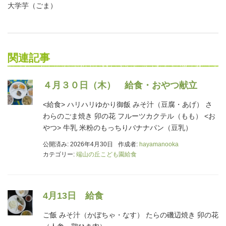
大学芋（ごま）
関連記事
４月３０日（木） 給食・おやつ献立
<給食> ハリハリゆかり御飯 みそ汁（豆腐・あげ） さ
わらのごま焼き 卯の花 フルーツカクテル（もも） <お
やつ> 牛乳 米粉のもっちりバナナパン（豆乳）
公開済み: 2026年4月30日
作成者:
hayamanooka
カテゴリー:
端山の丘こども園給食
4月13日 給食
ご飯 みそ汁（かぼちゃ・なす） たらの磯辺焼き 卯の花