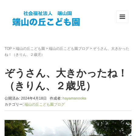
TOP
>
端山の丘こども園
>
端山の丘こども園ブログ
>
ぞうさん、大きかった
ね！（きりん、２歳児）
ぞうさん、大きかったね！
（きりん、２歳児）
公開済み: 2024年4月18日
作成者:
hayamanooka
カテゴリー:
端山の丘こども園ブログ