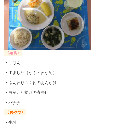
〈給食〉
・ごはん
・すまし汁（かぶ・わかめ）
・ふんわりつくねのあんかけ
・白菜と油揚げの煮浸し
・バナナ
〈おやつ〉
・牛乳