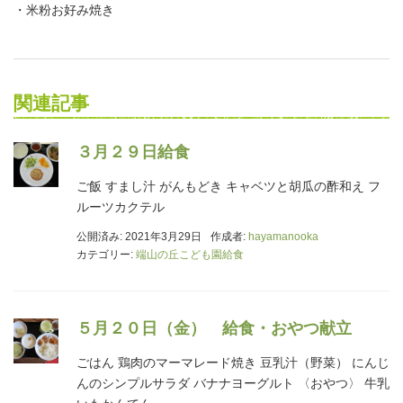
・米粉お好み焼き
関連記事
３月２９日給食
ご飯 すまし汁 がんもどき キャベツと胡瓜の酢和え フ
ルーツカクテル
公開済み: 2021年3月29日
作成者:
hayamanooka
カテゴリー:
端山の丘こども園給食
５月２０日（金） 給食・おやつ献立
ごはん 鶏肉のマーマレード焼き 豆乳汁（野菜） にんじ
んのシンプルサラダ バナナヨーグルト 〈おやつ〉 牛乳