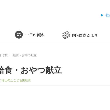
社
日（木） 給食・おやつ献立
給食・おやつ献立
:
端山の丘こども園給食