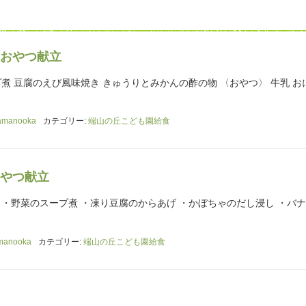
おやつ献立
プ煮 豆腐のえび風味焼き きゅうりとみかんの酢の物 〈おやつ〉 牛乳 お
amanooka
カテゴリー:
端山の丘こども園給食
やつ献立
 ・野菜のスープ煮 ・凍り豆腐のからあげ ・かぼちゃのだし浸し ・バナ
manooka
カテゴリー:
端山の丘こども園給食