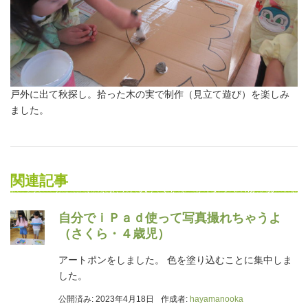
戸外に出て秋探し。拾った木の実で制作（見立て遊び）を楽しみ
ました。
関連記事
自分でｉＰａｄ使って写真撮れちゃうよ
（さくら・４歳児）
アートポンをしました。 色を塗り込むことに集中しま
した。
公開済み: 2023年4月18日
作成者:
hayamanooka