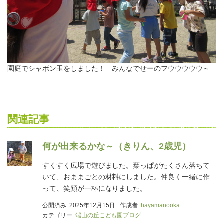
園庭でシャボン玉をしました！ みんなでせーのフウウウウウ～
関連記事
何が出来るかな～（きりん、2歳児）
すくすく広場で遊びました。葉っぱがたくさん落ちて
いて、おままごとの材料にしました。仲良く一緒に作
って、笑顔が一杯になりました。
公開済み: 2025年12月15日
作成者:
hayamanooka
カテゴリー:
端山の丘こども園ブログ