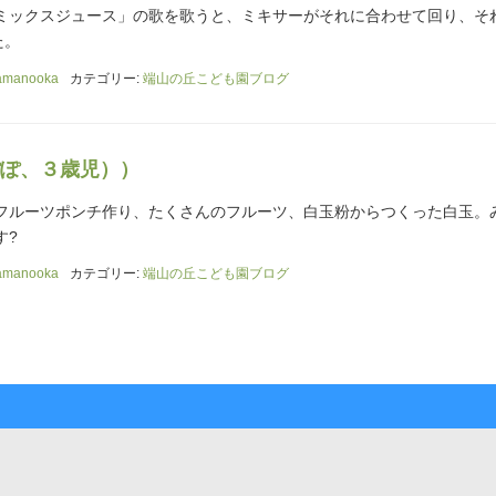
ミックスジュース」の歌を歌うと、ミキサーがそれに合わせて回り、そ
た。
amanooka
カテゴリー:
端山の丘こども園ブログ
ぽ、３歳児））
フルーツポンチ作り、たくさんのフルーツ、白玉粉からつくった白玉。
す?
amanooka
カテゴリー:
端山の丘こども園ブログ