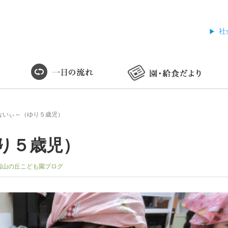
社
ないぃ～（ゆり５歳児）
り５歳児）
端山の丘こども園ブログ