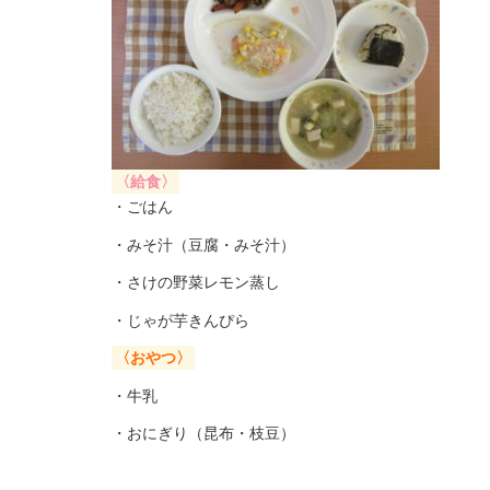
〈給食〉
・ごはん
・みそ汁（豆腐・みそ汁）
・さけの野菜レモン蒸し
・じゃが芋きんぴら
〈おやつ〉
・牛乳
・おにぎり（昆布・枝豆）