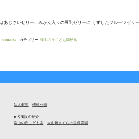
はあじさいぜりー。みかん入りの豆乳ゼリーに くずしたフルーツゼリ
amanooka
カテゴリー:
端山の丘こども園給食
法人概要
情報公開
■ 各施設の紹介
端山の丘こども園
大山崎さくらの里保育園