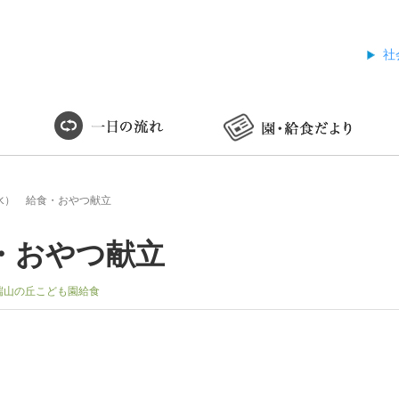
社
水） 給食・おやつ献立
・おやつ献立
端山の丘こども園給食