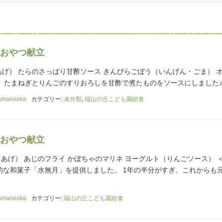
おやつ献立
・あげ） たらのさっぱり甘酢ソース きんぴらごぼう（いんげん・ごま） 
たまねぎとりんごのすりおろしを甘酢で煮たものをソースにしました♪ 
amanooka
カテゴリー:
未分類
,
端山の丘こども園給食
おやつ献立
・あげ） あじのフライ かぼちゃのマリネ ヨーグルト（りんごソース） 
統的な和菓子「水無月」を提供しました。 1年の半分がすぎ、これからも
amanooka
カテゴリー:
端山の丘こども園給食