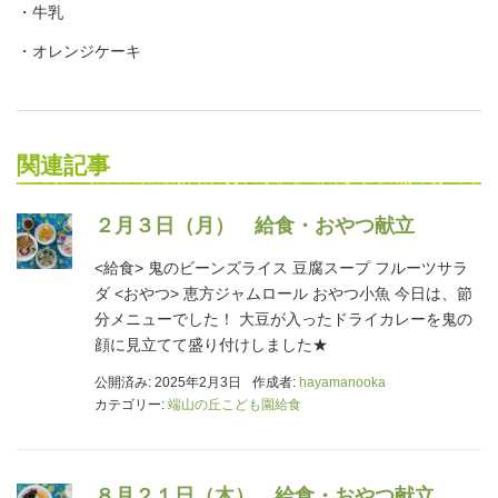
・牛乳
・オレンジケーキ
関連記事
２月３日（月） 給食・おやつ献立
<給食> 鬼のビーンズライス 豆腐スープ フルーツサラ
ダ <おやつ> 恵方ジャムロール おやつ小魚 今日は、節
分メニューでした！ 大豆が入ったドライカレーを鬼の
顔に見立てて盛り付けしました★
公開済み: 2025年2月3日
作成者:
hayamanooka
カテゴリー:
端山の丘こども園給食
８月２１日（木） 給食・おやつ献立