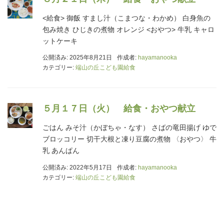
<給食> 御飯 すまし汁（こまつな・わかめ） 白身魚の
包み焼き ひじきの煮物 オレンジ <おやつ> 牛乳 キャロ
ットケーキ
公開済み: 2025年8月21日
作成者:
hayamanooka
カテゴリー:
端山の丘こども園給食
５月１７日（火） 給食・おやつ献立
ごはん みそ汁（かぼちゃ・なす） さばの竜田揚げ ゆで
ブロッコリー 切干大根と凍り豆腐の煮物 〈おやつ〉 牛
乳 あんぱん
公開済み: 2022年5月17日
作成者:
hayamanooka
カテゴリー:
端山の丘こども園給食