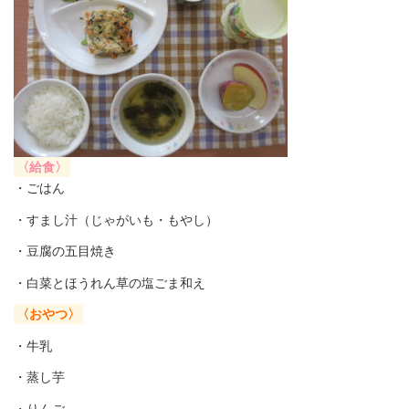
〈給食〉
・ごはん
・すまし汁（じゃがいも・もやし）
・豆腐の五目焼き
・白菜とほうれん草の塩ごま和え
〈おやつ〉
・牛乳
・蒸し芋
・りんご