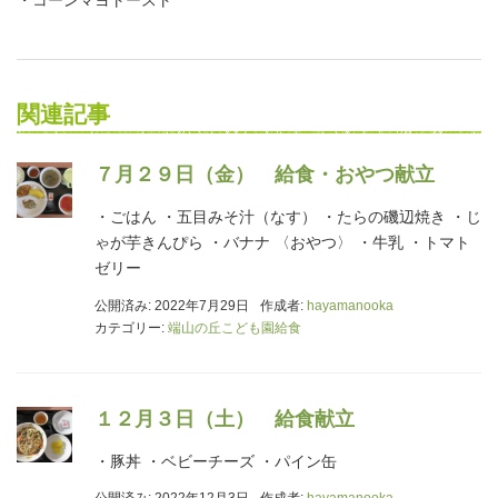
関連記事
７月２９日（金） 給食・おやつ献立
・ごはん ・五目みそ汁（なす） ・たらの磯辺焼き ・じ
ゃが芋きんぴら ・バナナ 〈おやつ〉 ・牛乳 ・トマト
ゼリー
公開済み: 2022年7月29日
作成者:
hayamanooka
カテゴリー:
端山の丘こども園給食
１２月３日（土） 給食献立
・豚丼 ・ベビーチーズ ・パイン缶