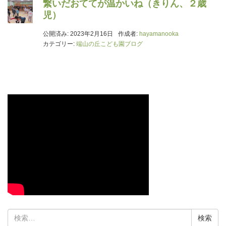
繋いだおててが温かいね（きりん、２歳
児）
公開済み: 2023年2月16日
作成者:
hayamanooka
カテゴリー:
端山の丘こども園ブログ
検
索: