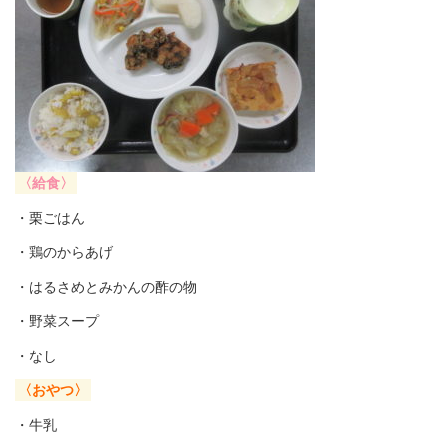
〈給食〉
・栗ごはん
・鶏のからあげ
・はるさめとみかんの酢の物
・野菜スープ
・なし
〈おやつ〉
・牛乳