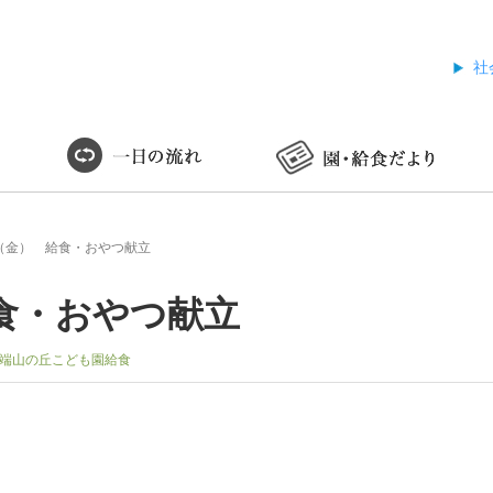
社
（金） 給食・おやつ献立
食・おやつ献立
端山の丘こども園給食