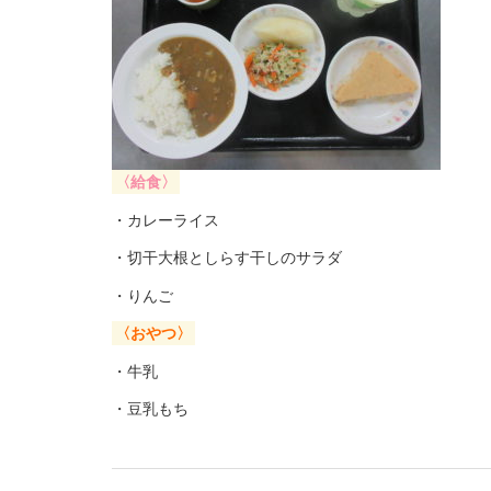
〈給食〉
・カレーライス
・切干大根としらす干しのサラダ
・りんご
〈おやつ〉
・牛乳
・豆乳もち