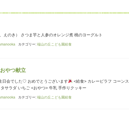
、えのき） さつま芋と人参のオレンジ煮 桃のヨーグルト
amanooka
カテゴリー:
端山の丘こども園給食
おやつ献立
生日会でした♡ おめでとうございます
<給食> カレーピラフ コーン
タサラダ いちご <おやつ> 牛乳 手作りクッキー
amanooka
カテゴリー:
端山の丘こども園給食