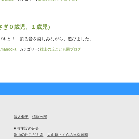
さぎ０歳児、１歳児）
パキと！ 割る音を楽しみながら、遊びました。
amanooka
カテゴリー:
端山の丘こども園ブログ
法人概要
情報公開
■ 各施設の紹介
端山の丘こども園
大山崎さくらの里保育園