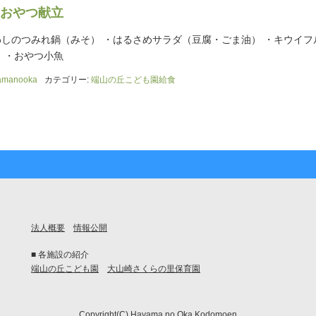
おやつ献立
わしのつみれ鍋（みそ） ・はるさめサラダ（豆腐・ごま油） ・キウイフ
し ・おやつ小魚
amanooka
カテゴリー:
端山の丘こども園給食
法人概要
情報公開
■ 各施設の紹介
端山の丘こども園
大山崎さくらの里保育園
Copyright(C) Hayama no Oka Kodomoen