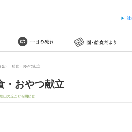
社
（金） 給食・おやつ献立
食・おやつ献立
端山の丘こども園給食