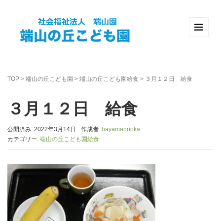
TOP
>
端山の丘こども園
>
端山の丘こども園給食
>
３月１２日 給食
３月１２日 給食
公開済み: 2022年3月14日
作成者:
hayamanooka
カテゴリー:
端山の丘こども園給食