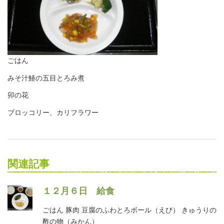
ごはん
みそ汁鰆の五目とろみ煮
卯の花
ブロッコリー、カリフラワー
関連記事
１２月６日 給食
ごはん 豚肉 豆腐のふわとろボール（えび） きゅうりの
酢の物（みかん）