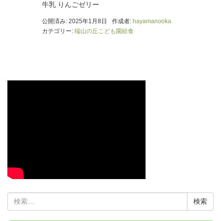
牛乳 りんごゼリー
公開済み: 2025年1月8日
作成者:
hayamanooka
カテゴリー:
端山の丘こども園給食
検
索: