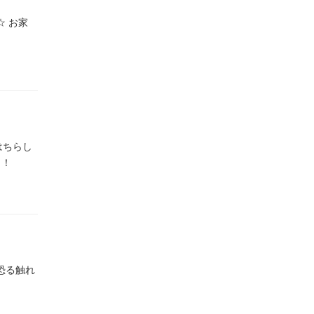
 お家
はちらし
！！
恐る触れ