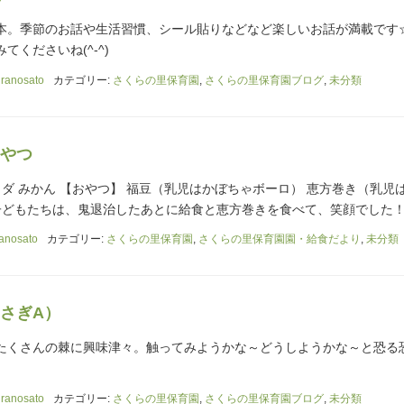
本。季節のお話や生活習慣、シール貼りなどなど楽しいお話が満載です☆
くださいね(^-^)
ranosato
カテゴリー:
さくらの里保育園
,
さくらの里保育園ブログ
,
未分類
やつ
ラダ みかん 【おやつ】 福豆（乳児はかぼちゃボーロ） 恵方巻き（乳児
 子どもたちは、鬼退治したあとに給食と恵方巻きを食べて、笑顔でした
anosato
カテゴリー:
さくらの里保育園
,
さくらの里保育園園・給食だより
,
未分類
さぎA）
たくさんの棘に興味津々。触ってみようかな～どうしようかな～と恐る
ranosato
カテゴリー:
さくらの里保育園
,
さくらの里保育園ブログ
,
未分類