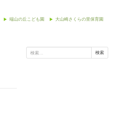
端山の丘こども園
大山崎さくらの里保育園
検
索: