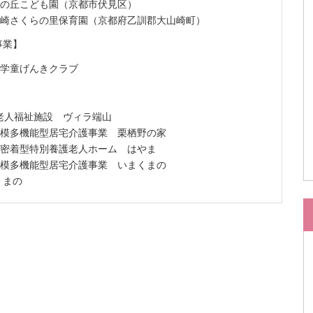
山の丘こども園（京都市伏見区）
山崎さくらの里保育園（京都府乙訓郡大山崎町）
事業】
山学童げんきクラブ
老人福祉施設 ヴィラ端山
規模多機能型居宅介護事業 栗栖野の家
域密着型特別養護老人ホーム はやま
規模多機能型居宅介護事業 いまくまの
くまの