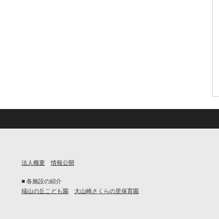
法人概要
情報公開
■ 各施設の紹介
端山の丘こども園
大山崎さくらの里保育園