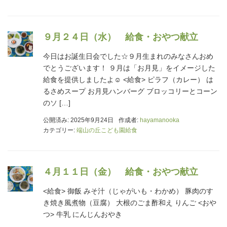
９月２４日（水） 給食・おやつ献立
今日はお誕生日会でした☆９月生まれのみなさんおめ
でとうございます！ ９月は「お月見」をイメージした
給食を提供しましたよ☺ <給食> ピラフ（カレー） は
るさめスープ お月見ハンバーグ ブロッコリーとコーン
のソ […]
公開済み: 2025年9月24日
作成者:
hayamanooka
カテゴリー:
端山の丘こども園給食
４月１１日（金） 給食・おやつ献立
<給食> 御飯 みそ汁（じゃがいも・わかめ） 豚肉のす
き焼き風煮物（豆腐） 大根のごま酢和え りんご <おや
つ> 牛乳 にんじんおやき