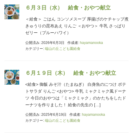
６月３日（水） 給食・おやつ献立
＜給食＞ ごはん コンソメスープ 厚揚げのケチャップ煮
きゅうりの昆布あえ りんご ＜おやつ＞ 牛乳 さっぱり
ゼリー（ブルーハワイ）
公開済み: 2026年6月3日
作成者:
hayamanooka
カテゴリー:
端山の丘こども園給食
６月１９日（木） 給食・おやつ献立
<給食> 御飯 みそ汁（たまねぎ） 白身魚のにつけ ポテ
トサラダ りんご <おやつ> 牛乳 ミャクミャク風ドーナ
ツ 今日のおやつは「ミャクミャク」のかたちをしたド
ーナツを作りました！ 給食の先生の […]
公開済み: 2025年6月19日
作成者:
hayamanooka
カテゴリー:
端山の丘こども園給食