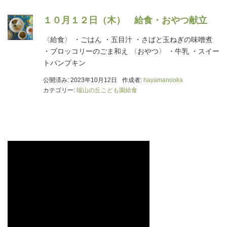
１０月１２日（木） 給食・おやつ献立
〈給食〉 ・ごはん ・五目汁 ・さばと玉ねぎの味噌煮
・ブロッコリーのごま和え 〈おやつ〉 ・牛乳 ・スイー
トパンプキン
公開済み: 2023年10月12日
作成者:
hayamanooka
カテゴリー:
端山の丘こども園給食