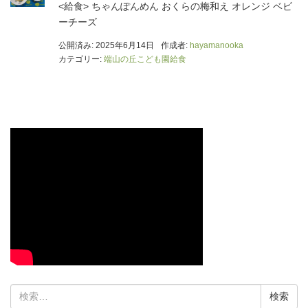
<給食> ちゃんぽんめん おくらの梅和え オレンジ ベビ
ーチーズ
公開済み: 2025年6月14日
作成者:
hayamanooka
カテゴリー:
端山の丘こども園給食
検
索: