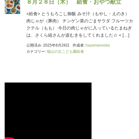
８月２８日（木） 給食・おやつ献立
<給食> とうもろこし御飯 みそ汁（もやし・えのき）
肉じゃが（豚肉） チンゲン菜のごまサラダ フルーツカ
クテル（もも） 今日の肉じゃがに入っているたまねぎ
は、さくら組さんが皮むきをしてくれました☆ < […]
公開済み: 2025年8月28日
作成者:
hayamanooka
カテゴリー:
端山の丘こども園給食