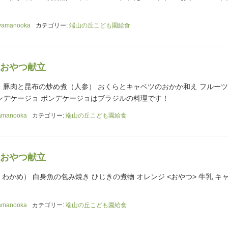
yamanooka
カテゴリー:
端山の丘こども園給食
おやつ献立
） 豚肉と昆布の炒め煮（人参） おくらとキャベツのおかか和え フルー
ポンデケージョ ポンデケージョはブラジルの料理です！
amanooka
カテゴリー:
端山の丘こども園給食
おやつ献立
・わかめ） 白身魚の包み焼き ひじきの煮物 オレンジ <おやつ> 牛乳 キ
amanooka
カテゴリー:
端山の丘こども園給食