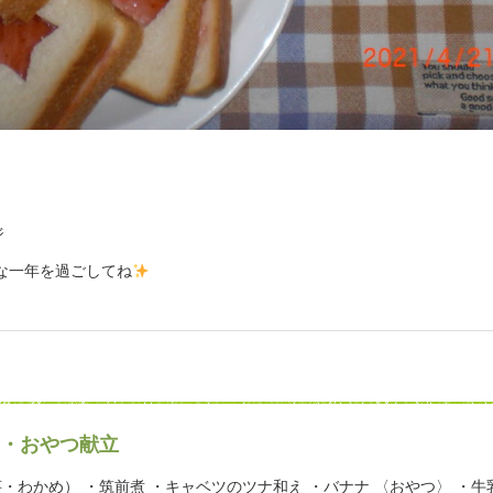
ジ
な一年を過ごしてね
・おやつ献立
・わかめ） ・筑前煮 ・キャベツのツナ和え ・バナナ 〈おやつ〉 ・牛