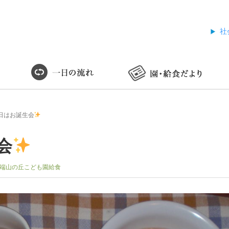
社
日はお誕生会
会
端山の丘こども園給食