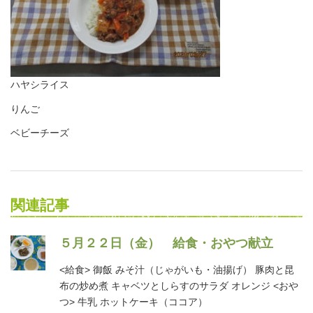
ハヤシライス
りんご
ベビーチーズ
関連記事
５月２２日（金） 給食・おやつ献立
<給食> 御飯 みそ汁（じゃがいも・油揚げ） 豚肉と昆
布の炒め煮 キャベツとしらすのサラダ オレンジ <おや
つ> 牛乳 ホットケーキ（ココア）