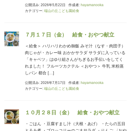
公開済み: 2026年5月22日
作成者:
hayamanooka
カテゴリー:
端山の丘こども園給食
７月１７日（金） 給食・おやつ献立
＜給食＞ ハリハリわかめ御飯 みそ汁（なす・肉団子）
肉じゃが・カレー味 おかかサラダ サラダに入っている
「キャベツ」はゆり組さんがちぎるお手伝いをしてく
れました！ フルーツカクテル ＜おやつ＞ 牛乳 米粉蒸
しパン 都合 […]
公開済み: 2026年7月17日
作成者:
hayamanooka
カテゴリー:
端山の丘こども園給食
１０月２８日（金） 給食・おやつ献立
・ごはん ・豆腐すまし汁（大根・あげ） ・たらの五目
とろみ煮 ・ブロッコリーのごまサラダ ・りんご 〈おや