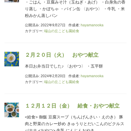
・ごはん ・豆腐みそ汁（玉ねぎ・あげ） ・白身魚の香
り蒸し ・かぼちゃ ・パイン缶 〈おやつ〉 ・牛乳 ・米
粉みかん蒸しパン
公開済み: 2022年9月27日
作成者:
hayamanooka
カテゴリー:
端山の丘こども園給食
２月２０日（火） おやつ献立
本日お弁当日でした♪ 〈おやつ〉 ・五平餅
公開済み: 2024年2月20日
作成者:
hayamanooka
カテゴリー:
端山の丘こども園給食
１２月１２日（金） 給食・おやつ献立
<給食> 御飯 豆腐スープ（ちんげんさい・えのき） 豚
肉と野菜のカレー炒め きゅうりとだいこんのピクルス
バナナ <おやつ> 牛乳 にんじんおやき