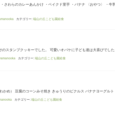
 ・さわらのカレーあんかけ ・ベイクド里芋 ・バナナ 〈おやつ〉 ・牛乳
amanooka
カテゴリー:
端山の丘こども園給食
けのスタンプクッキーでした。 可愛いオバケに子ども達は大喜びでした
yamanooka
カテゴリー:
端山の丘こども園給食
わかめ） 豆腐のコーンみそ焼き きゅうりのピクルス バナナヨーグルト
manooka
カテゴリー:
端山の丘こども園給食