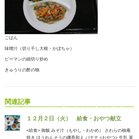
ごはん
味噌汁（切り干し大根・かぼちゃ）
ピーマンの細切り炒め
きゅうりの酢の物
関連記事
１２月２日（火） 給食・おやつ献立
<給食> 御飯 みそ汁（もやし・わかめ） さわらの柚庵
焼き ほうれんそうの磯香和え バナナ <おやつ> 牛乳 菜