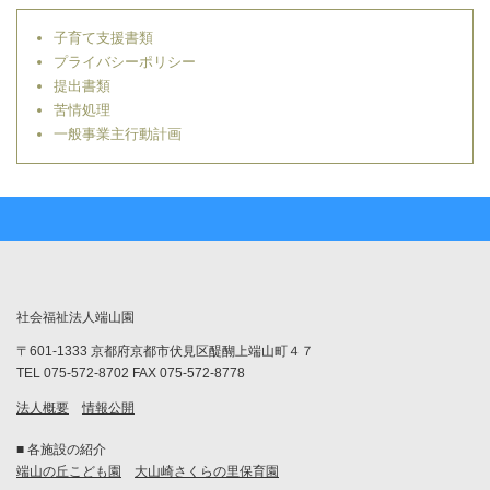
子育て支援書類
プライバシーポリシー
提出書類
苦情処理
一般事業主行動計画
社会福祉法人端山園
〒601-1333 京都府京都市伏見区醍醐上端山町４７
TEL 075-572-8702 FAX 075-572-8778
法人概要
情報公開
■ 各施設の紹介
端山の丘こども園
大山崎さくらの里保育園