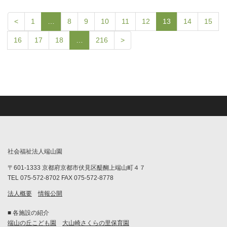
<
1
…
8
9
10
11
12
13
14
15
16
17
18
…
216
>
社会福祉法人端山園
〒601-1333 京都府京都市伏見区醍醐上端山町４７
TEL 075-572-8702 FAX 075-572-8778
法人概要
情報公開
■ 各施設の紹介
端山の丘こども園
大山崎さくらの里保育園