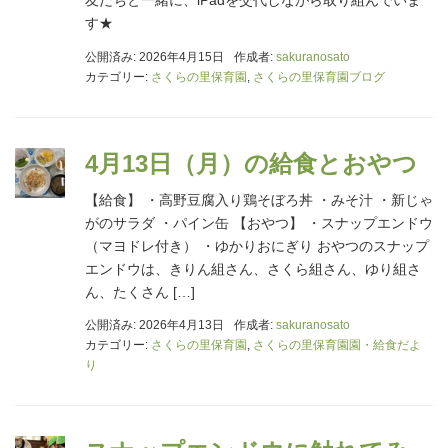
友だちと一緒に、iPadを交代しながら取り組んでいま
す★
公開済み: 2026年4月15日
作成者:
sakuranosato
カテゴリー:
さくらの里保育園
,
さくらの里保育園ブログ
4月13日（月）の給食とおやつ
【給食】 ・高野豆腐入り鶏そぼろ丼 ・みそ汁 ・新じゃ
がのサラダ ・パイン缶 【おやつ】 ・スナップエンドウ
（マヨドレ付き） ・ゆかりおにぎり おやつのスナップ
エンドウは、きりん組さん、さくら組さん、ゆり組さ
ん、たくさん […]
公開済み: 2026年4月13日
作成者:
sakuranosato
カテゴリー:
さくらの里保育園
,
さくらの里保育園園・給食だよ
り