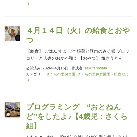
り
４月１４日（火）の給食とおや
つ
【給食】 ごはん すまし汁 根菜と豚肉のみそ煮 ブロッ
コリーと人参のおかか和え 【おやつ】 焼きうどん
公開済み: 2026年4月15日
作成者:
sakuranosato
カテゴリー:
さくらの里保育園
,
さくらの里保育園園・給食だよ
り
プログラミング “おとねん
ど”をしたよ♪【4歳児：さくら
組】