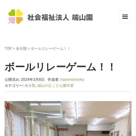
TOP
>
未分類
>
ボールリレーゲーム！！
ボールリレーゲーム！！
公開済み: 2024年3月8日
作成者:
hayamanooka
カテゴリー:
未分類
,
端山の丘こども園学童