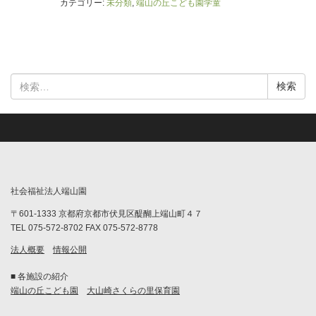
カテゴリー:
未分類
,
端山の丘こども園学童
検
索:
社会福祉法人端山園
〒601-1333 京都府京都市伏見区醍醐上端山町４７
TEL 075-572-8702 FAX 075-572-8778
法人概要
情報公開
■ 各施設の紹介
端山の丘こども園
大山崎さくらの里保育園