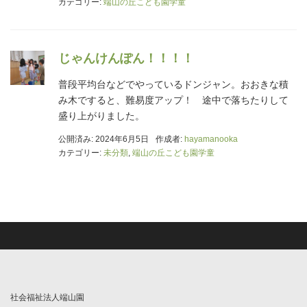
カテゴリー:
端山の丘こども園学童
じゃんけんぽん！！！！
普段平均台などでやっているドンジャン。おおきな積
み木ですると、難易度アップ！ 途中で落ちたりして
盛り上がりました。
公開済み: 2024年6月5日
作成者:
hayamanooka
カテゴリー:
未分類
,
端山の丘こども園学童
社会福祉法人端山園