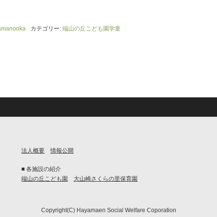
amanooka
カテゴリー:
端山の丘こども園学童
法人概要
情報公開
■ 各施設の紹介
端山の丘こども園
大山崎さくらの里保育園
Copyright(C) Hayamaen Social Welfare Coporation