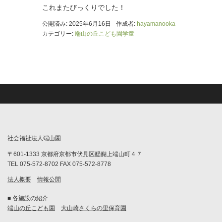
これまたびっくりでした！
公開済み: 2025年6月16日
作成者:
hayamanooka
カテゴリー:
端山の丘こども園学童
社会福祉法人端山園
〒601-1333 京都府京都市伏見区醍醐上端山町４７
TEL 075-572-8702 FAX 075-572-8778
法人概要
情報公開
■ 各施設の紹介
端山の丘こども園
大山崎さくらの里保育園