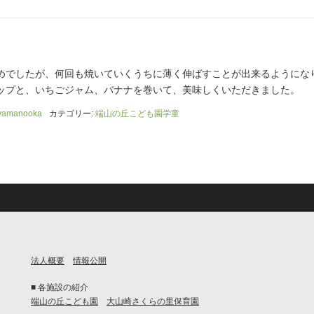
めでしたが、何回も焼いていくうちに薄く伸ばすことが出来るようにな
ップと、いちごジャム、バナナを巻いて、美味しくいただきました。
yamanooka
カテゴリー:
端山の丘こども園学童
法人概要
情報公開
■ 各施設の紹介
端山の丘こども園
大山崎さくらの里保育園