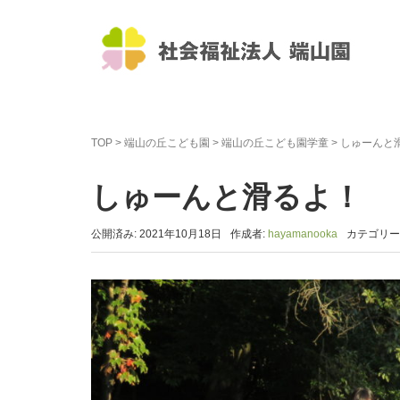
TOP
>
端山の丘こども園
>
端山の丘こども園学童
>
しゅーんと
しゅーんと滑るよ！
公開済み: 2021年10月18日
作成者:
hayamanooka
カテゴリー