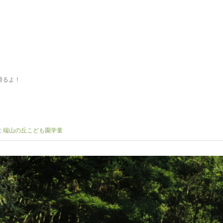
滑るよ！
:
端山の丘こども園学童