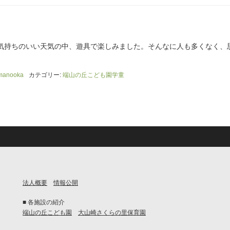
気持ちのいい天気の中、遊具で楽しみました。そんなに人も多くなく、
manooka
カテゴリー:
端山の丘こども園学童
法人概要
情報公開
■ 各施設の紹介
端山の丘こども園
大山崎さくらの里保育園