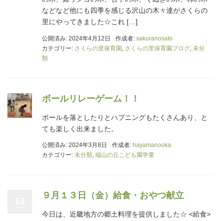
などなど他にも四季を感じる沢山の木々達がさくらの
里にやってきました☆これ […]
公開済み: 2024年4月12日
作成者:
sakuranosato
カテゴリー:
さくらの里保育園
,
さくらの里保育園ブログ
,
未分
類
ボールリレーゲーム！！
ボールを落としたりとハプニングもたくさんあり、と
ても楽しく出来ました。
公開済み: 2024年3月8日
作成者:
hayamanooka
カテゴリー:
未分類
,
端山の丘こども園学童
９月１３日（金）給食・おやつ献立
13
今日は、近畿地方の郷土料理を提供しました☆ <給食>