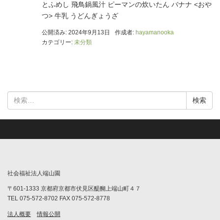
とふめし 飛鳥鍋風汁 ピーマンの炊いたん バナナ <おや
つ> 牛乳 うどんぎょうざ
公開済み: 2024年9月13日
作成者:
hayamanooka
カテゴリー:
未分類
検
索:
社会福祉法人端山園
〒601-1333 京都府京都市伏見区醍醐上端山町４７
TEL 075-572-8702 FAX 075-572-8778
法人概要
情報公開