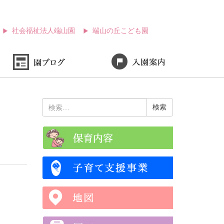
社会福祉法人端山園
端山の丘こども園
検
索: