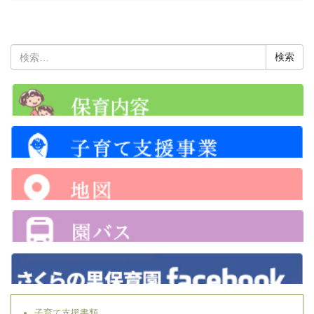
検
索:
子育て支援書類